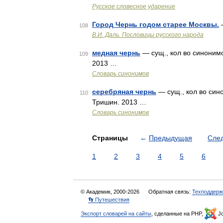
Русское словесное ударение
Город Чернь годом старее Москвы.
—
108
В.И. Даль. Пословицы русского народа
медная чернь
— сущ., кол во синонимо
109
2013 …
Словарь синонимов
серебряная чернь
— сущ., кол во син
110
Тришин. 2013 …
Словарь синонимов
Страницы
←
Предыдущая
Сле
1
2
3
4
5
6
© Академик, 2000-2026
Обратная связь:
Техподдерж
👣 Путешествия
Экспорт словарей на сайты
, сделанные на PHP,
Jo