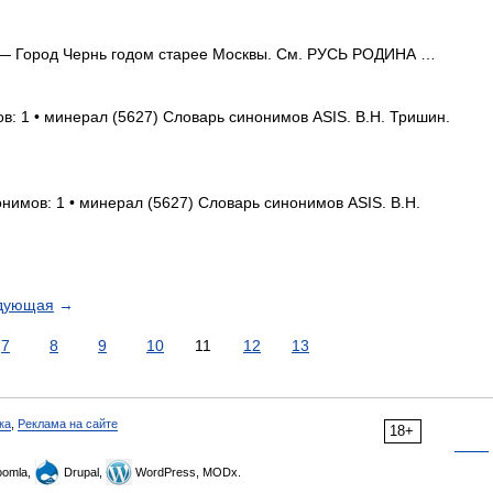
 Город Чернь годом старее Москвы. См. РУСЬ РОДИНА …
в: 1 • минерал (5627) Словарь синонимов ASIS. В.Н. Тришин.
онимов: 1 • минерал (5627) Словарь синонимов ASIS. В.Н.
дующая
→
7
8
9
10
11
12
13
ка
,
Реклама на сайте
18+
omla,
Drupal,
WordPress, MODx.