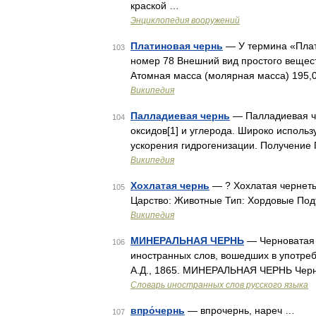
краской …
Энциклопедия вооружений
Платиновая чернь
— У термина «Плат
103
номер 78 Внешний вид простого вещес
Атомная масса (молярная масса) 195,08 
Википедия
Палладиевая чернь
— Палладиевая че
104
оксидов[1] и углерода. Широко использ
ускорения гидрогенизации. Получение
Википедия
Хохлатая чернь
— ? Хохлатая чернеть
105
Царство: Животные Тип: Хордовые По
Википедия
МИНЕРАЛЬНАЯ ЧЕРНЬ
— Черноватая 
106
иностранных слов, вошедших в употреб
А.Д., 1865. МИНЕРАЛЬНАЯ ЧЕРНЬ Черно
Словарь иностранных слов русского языка
впро́чернь
— впрочернь, нареч …
107