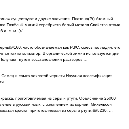
ина» существуют и другие значения. Платина(Pt) Атомный
тва Тяжёлый мягкий серебристо белый металл Свойства атома
а. е. м. (г/ …
рнь&#160; часто обозначаемая как Pd/C, смесь палладия, его
уется как катализатор. В органической химии используется для
 Получают путем восстановления растворов …
 Самец и самка хохлатой чернети Научная классификация
дти …
краска, приготовляемая из серы и ртути. Объяснение 25000
ление в русский язык, с означением их корней. Михельсон
ватая краска, приготовляемая из серы и ртути.&#8230; …